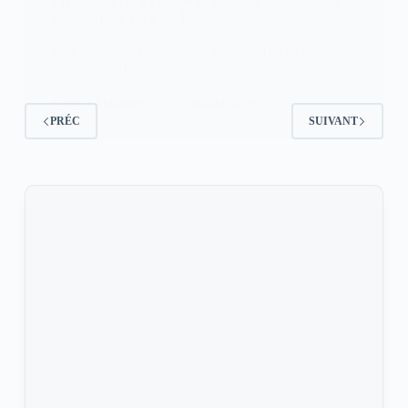
FIFA 2026 : la FTF honore ses arbitres, Amédome
pionnière du VAR au Togo
La Fédération Togolaise de Football (FTF) a remis
les badges FIFA 2026…
KOMLA AKPANRI
30 JANVIER 2026
PRÉC
SUIVANT