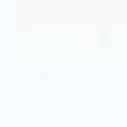
ARBITRAGE
Adeline Djonreba, l’arbitre camerounaise qui défie
les limites : enceinte et au sifflet sur la scène
internationale
Le football féminin africain vient de vivre un
moment aussi marquant qu’inspirant.…
KOMLA AKPANRI
9 FÉVRIER 2026