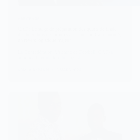
ARBITRAGE
CAF : Le stage de préparation des quarts de finale
des interclubs des arbitres assistants au Caire annulé,
un revers logistique majeur
La Confédération Africaine de Football (CAF) a
annoncé l’annulation du stage de…
KOMLA AKPANRI
3 MARS 2026