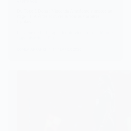
ARBITRAGE
Du Togo à Doha : Vincentia Amedome s’impose au
stage FIFA élites et ouvre la voie aux arbitres
togolais
La scène de l’arbitrage africain vient de franchir une
étape historique. Du…
KOMLA AKPANRI
14 FÉVRIER 2026