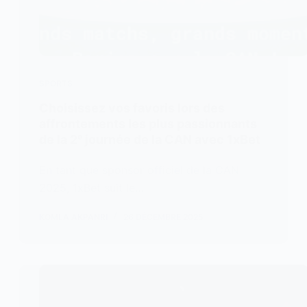
SPORTS
Choisissez vos favoris lors des
affrontements les plus passionnants
de la 2ᵉ journée de la CAN avec 1xBet
En tant que sponsor officiel de la CAN
2025, 1xBet suit le…
KOMLA AKPANRI
26 DÉCEMBRE 2025