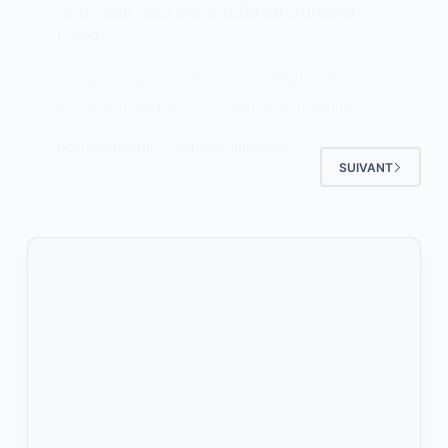
nouveau sacre mondial au Burkina
Faso
Ouagadougou, 6 décembre 2025 – Le
Président du Faso, le Capitaine Ibrahim…
KOMLA AKPANRI
6 DÉCEMBRE 2025
SUIVANT