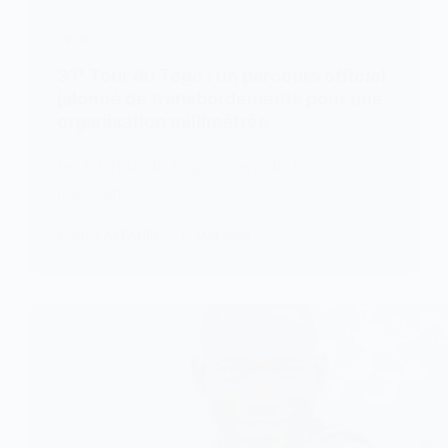
SPORTS
31ᵉ Tour du Togo : un parcours officiel
jalonné de transbordements pour une
organisation millimétrée
Le 31ᵉ Tour du Togo, prévu du 16 au 23
mai, s’annonce…
KOMLA AKPANRI
11 MAI 2026