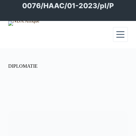
Passer
0076/HAAC/01-2023/pl/P
au
contenu
DIPLOMATIE