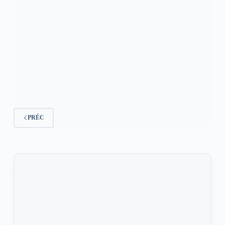
RECRUTEMENT
Emplois: une société à lomé recrute
Une société de dans la ville de lomé recherche une
personne homme…
KOMLA AKPANRI
6 MAI 2021
PRÉC