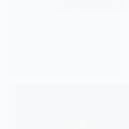
TECHNOLOGIE
Chine/Pékin : Un robot humanoïde doté d’un utérus
artificiel présenté à la World Robot Conference
La société chinoise Kaiwa Technology a créé la
surprise à la World…
KOMLA AKPANRI
29 AOÛT 2025