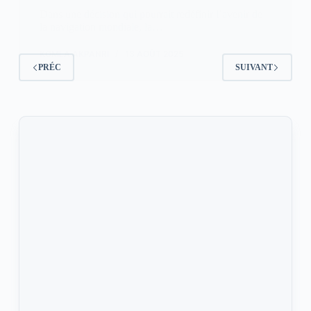
Dans une décision qui pourrait redéfinir l’avenir de
la navigation mondiale, la…
KOMLA AKPANRI
13 AOÛT 2025
PRÉC
SUIVANT