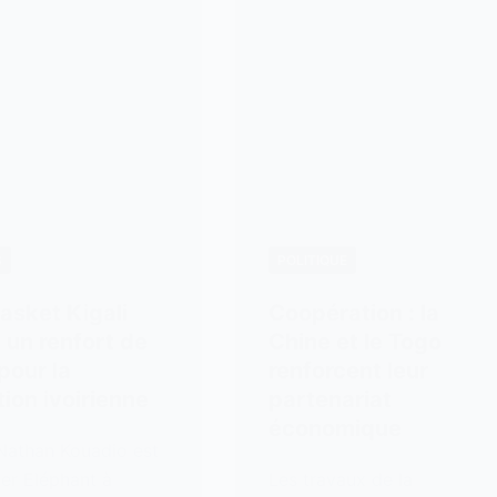
S
POLITIQUE
asket Kigali
Coopération : la
 un renfort de
Chine et le Togo
 pour la
renforcent leur
tion ivoirienne
partenariat
économique
 Nathan Kouadio est
ier Eléphant à
Les travaux de la