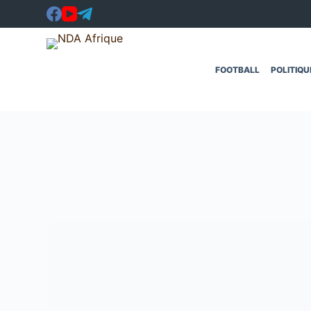
Passer
au
contenu
FOOTBALL
POLITIQU