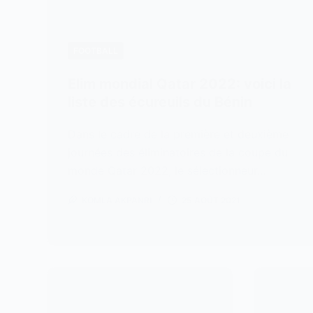
FOOTBALL
Elim mondial Qatar 2022: voici la
liste des écureuils du Bénin
Dans le cadre de la première et deuxième
journées des éliminatoires de la coupe du
monde Qatar 2022, le sélectionneur…
KOMLA AKPANRI
25 AOÛT 2021