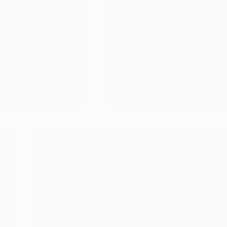
re Kigali. Non-
deuxième session de la
à la suite du stage
Commission mixte de
astir tout comme…
Coopération économique,
commerciale et technique
A AKPANRI
entre la Chine et…
OÛT 2021
KOMLA AKPANRI
24 AOÛT 2021