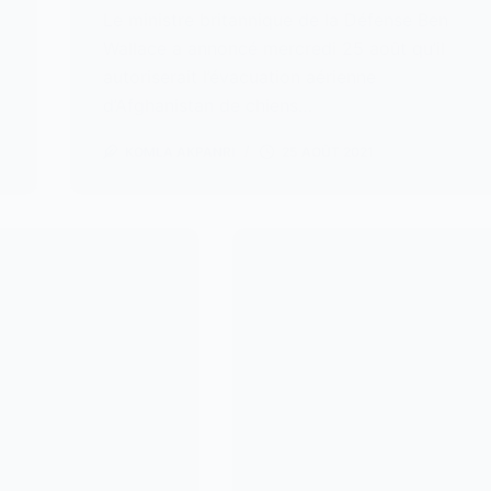
Le ministre britannique de la Défense Ben
Wallace a annoncé mercredi 25 août qu’il
autoriserait l’évacuation aérienne
d’Afghanistan de chiens…
KOMLA AKPANRI
25 AOÛT 2021