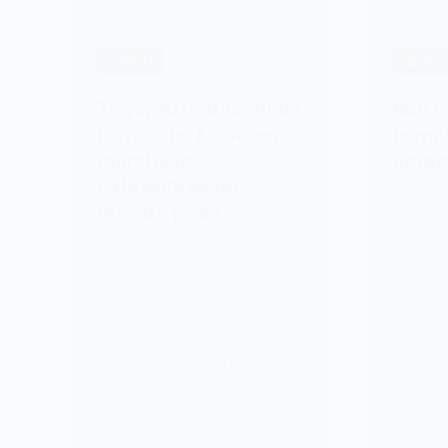
SOCIETE
NÉCROL
Togo/ Attention !!! de
Mort 
l’arnaque, Le super
le mal
marché le
empo
CHAMPION ne
La musi
recrute pas !
en deui
Du faux et du faux au nom
coupé-
du supermarché le
25 août
Champion. Des individus
Skelly 
mal intentionnés lancent
KOML
un recrutement d’un
25 A
nombre…
KOMLA AKPANRI