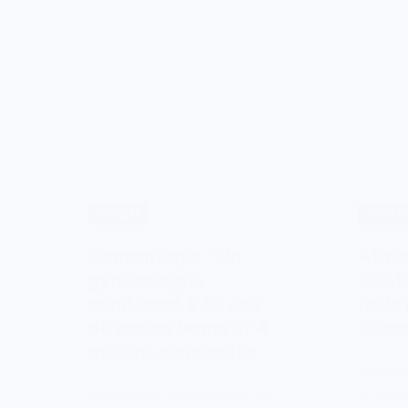
SOCIETE
SPORT
Centrafrique : Un
Afrob
gynécologue
2021:
condamné à 10 ans
taille
de prison ferme et 4
sélec
millions d’amendes
Lionel
Le parquet de Bangui a été
le dern