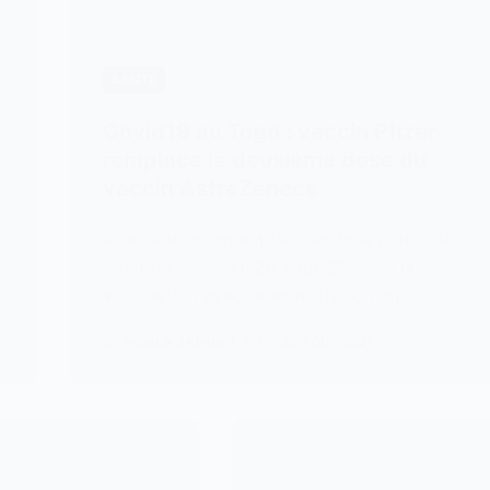
SANTÉ
Covid19 au Togo : vaccin Pfizer
remplace la deuxième dose du
vaccin AstraZeneca
« Le Gouvernement décide de la poursuite, à
compter du Jeudi 26 août 2021, de la
vaccination avec l’administration du…
KOMLA AKPANRI
25 AOÛT 2021