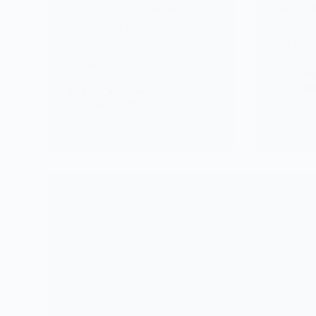
pris d’assaut le jeudi 19
rejoind
août 2021 par une
retenu 
population amoureuse de
de Mon
la justice…
KOML
24 A
KOMLA AKPANRI
24 AOÛT 2021