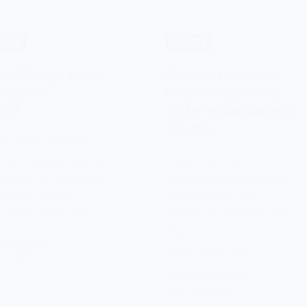
OGIE
SOCIETE
de Skelly: voici
Ben Aziz Konate,
 qui l’a
l’homme qui rêve
rté
d’être milliardaire à
30 ans
que ivoirienne est
l particulièrement le
Dans le monde
décalé. ce mercredi
d’aujourd’hui des jeunes
 2021, l’artiste
doivent avoir des
a rendu l’âme. très…
ambitions, visions pour
leur avenir. C’est dans cet
A AKPANRI
ordre d’idée que…
OÛT 2021
KOMLA AKPANRI
25 AOÛT 2021