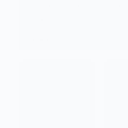
Blessée à la jambe droite, l’Américaine avait
déjà dû abandonner au premier tour de
Wimbledon contre la Bélarusse Aliaksandra
Sasnovich…
KOMLA AKPANRI
25 AOÛT 2021