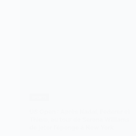
SPORTS
US Open : Après Nadal, Federer et
Thiem, au tour de Serena Williams
de jeter l’éponge à New York