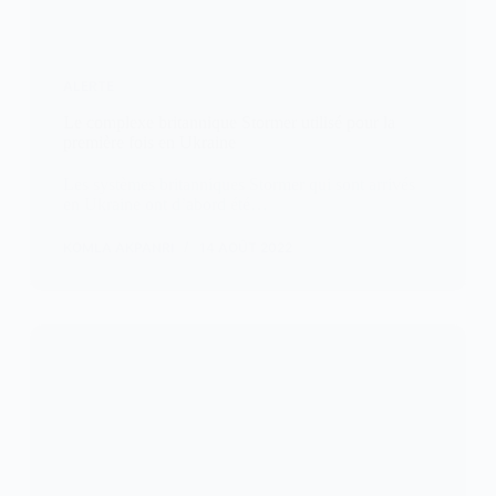
ALERTE
Le complexe britannique Stormer utilisé pour la
première fois en Ukraine
Les systèmes britanniques Stormer qui sont arrivés
en Ukraine ont d’abord été…
KOMLA AKPANRI
14 AOÛT 2022