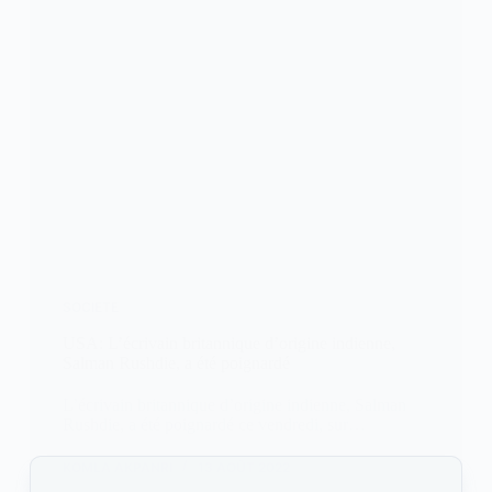
SOCIETE
USA: L’écrivain britannique d’origine indienne,
Salman Rushdie, a été poignardé
L’écrivain britannique d’origine indienne, Salman
Rushdie, a été poignardé ce vendredi, sur…
KOMLA AKPANRI
13 AOÛT 2022