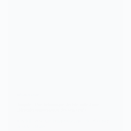
NÉCROLOGIE
Turquie : Une britannique décède suite à une
chirurgie(augmentation des sein) ratée
Kaydell Brow, une britannique, âgée de 38 et mère
de deux enfants,…