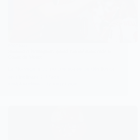
FOOTBALL
Haaland et Bellingham, quand l’amitié transcende la
Coupe du Monde
La Norvège a connu une soirée de désillusion
en s’inclinant 2-1 face…
KOMLA AKPANRI
12 JUILLET 2026