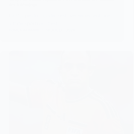
des fédérations
La Coupe du monde n’est pas seulement une
vitrine sportive : c’est…
KOMLA AKPANRI
16 JUILLET 2026