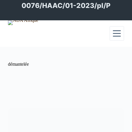
Passer
0076/HAAC/01-2023/pl/P
au
contenu
démantelée