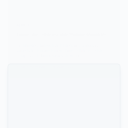
ALERTE
Tunisie: une cellule terroriste féminine démantelée
Le ministère tunisien de l'Intérieur a annoncé,
samedi, le démantèlement d'une cellule terroriste
composée de huit femmes, dont six
KOMLA AKPANRI
26 JUIN 2022