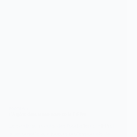
FOOTBALL
l’Algérie dans la liste noire de la FIFPro
Le syndicat mondial des footballeurs (FIFPro)
a déconseillé aux joueurs professionnels de