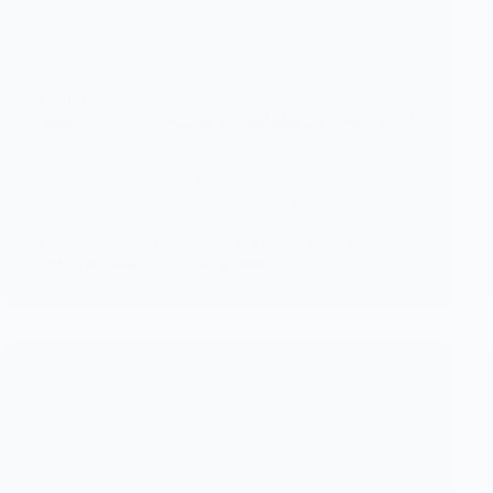
JUSTICE
Tunisie : le vice-président d’Ennahdha placé en garde à
vue
Le ministère public tunisien a décidé, mardi,
d'arrêter le vice-président du Mouvement
"Ennahdha", Ali Larayadh, et de le déférer,
KOMLA AKPANRI
20 SEPTEMBRE 2022