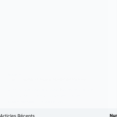
SOCIETE
Togo: Gogoligo et Papson Moutité gardés à vue
L’humoriste togolais Gogoligo et le chantre,
Papson Moutité sont dans les mailles…
KOMLA AKPANRI
16 JUILLET 2021
Num
Articles Récents