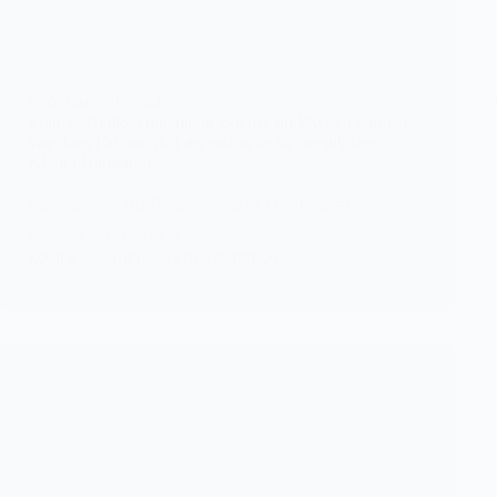
FOOTBALL
,
JUSTICE
France: Diallo Aminata, la joueuse du PSG en garde à
vue dans l’affaire de l’agression de sa coequipière
Kheira Hamraoui
La joueuse du PSG Aminata Diallo a été
placée en garde à…
KOMLA AKPANRI
12 NOVEMBRE 2021