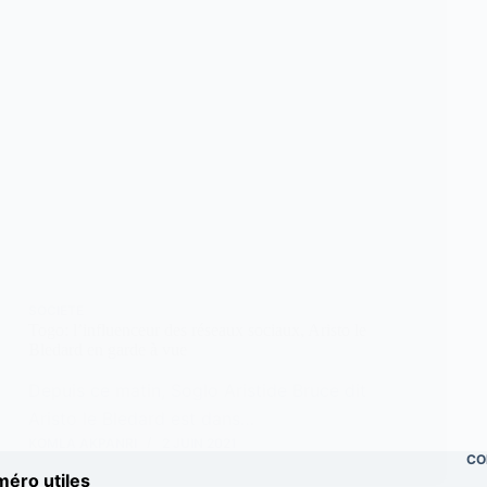
SOCIETE
Togo: l’influenceur des réseaux sociaux, Aristo le
Bledard en garde à vue
Depuis ce matin, Soglo Aristide Bruce dit
Aristo le Bledard est dans…
KOMLA AKPANRI
2 JUIN 2021
CO
éro utiles