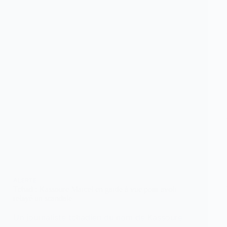
ALERTE
Tchad : Kassoure Marcel en garde à vue pour avoir
relayé un scandale
Un journaliste tchadien du nom de Kassoure