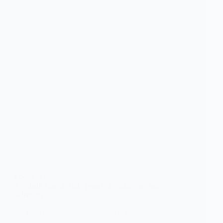
FOOTBALL
Football: Gareth Bale prend sa retraite en club et en
sélection
Le footballeur gallois Gareth Bale (33 ans) a