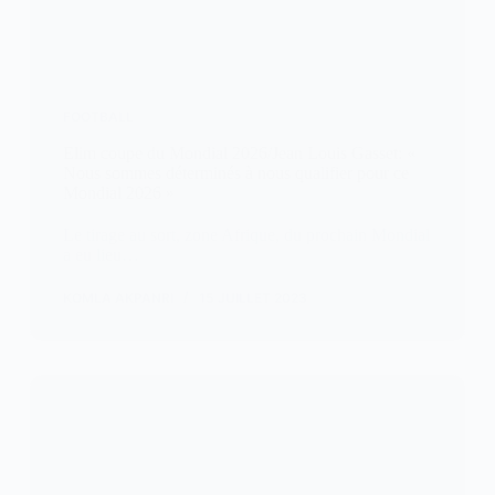
FOOTBALL
Elim coupe du Mondial 2026/Jean Louis Gasset: «
Nous sommes déterminés à nous qualifier pour ce
Mondial 2026 »
Le tirage au sort, zone Afrique, du prochain Mondial
a eu lieu…
KOMLA AKPANRI
15 JUILLET 2023