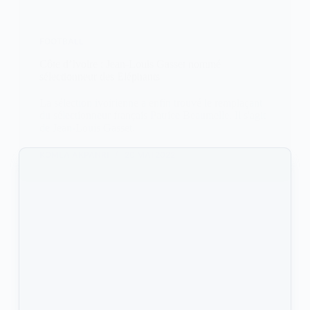
FOOTBALL
Côte d’Ivoire : Jean-Louis Gasset nommé
sélectionneur des Eléphants
La sélection ivoirienne a enfin trouvé le remplaçant
du sélectionneur français Patrice Beaumelle. Il s'agit
de Jean-Louis Gasset.
KOMLA AKPANRI
20 MAI 2022