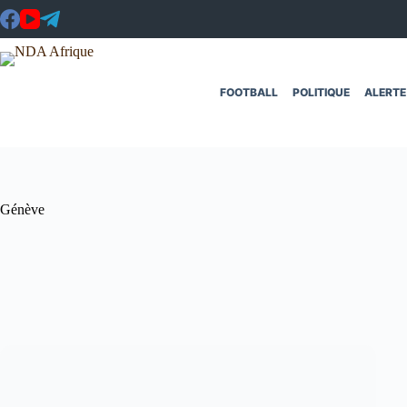
Passer
au
contenu
FOOTBALL
POLITIQUE
ALERTE
Génève