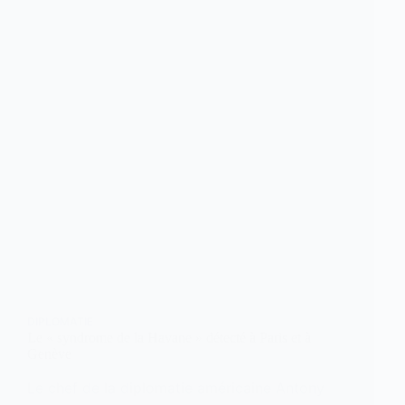
DIPLOMATIE
Le « syndrome de la Havane » détecté à Paris et à
Genève
Le chef de la diplomatie américaine Antony