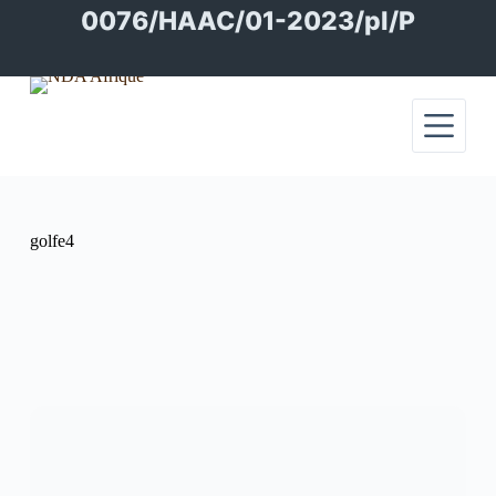
Passer
0076/HAAC/01-2023/pl/P
au
contenu
golfe4