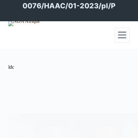
Passer
0076/HAAC/01-2023/pl/P
au
contenu
ldc