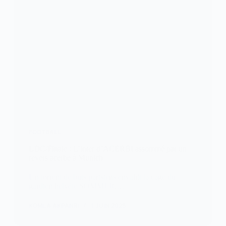
FOOTBALL
LDC/Finale : L’inter d’ACERBI assommé par un
revers acerbe à Munich
Un torrent de buts parisiens envahit la cage du
gardien helvète SOMMER.…
KOMLA AKPANRI
1 JUIN 2025