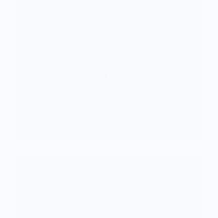
FOOTBALL
Real Madrid – Manchester City : Le match le plus
attendu des barrages des LDC
La tension est à son comble dans la capitale
espagnole alors que…
KOMLA AKPANRI
19 FÉVRIER 2025