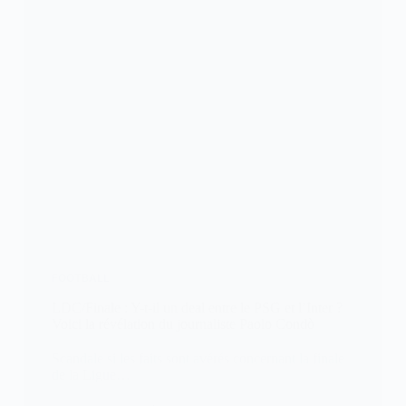
FOOTBALL
LDC/Finale : Y-t-il un deal entre le PSG et l’Inter ?
Voici la révélation du journaliste Paolo Condò
Scandale si les faits sont avérés concernant la finale
de la Ligue…