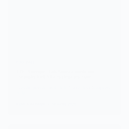
FOOTBALL
LDC/Amérique : Luis Suárez a mordu son
coéquipier Jordi Alba en pleine rencontre
Lors du quart de finale de la Coupe des Champions
de la…
KOMLA AKPANRI
16 AVRIL 2025