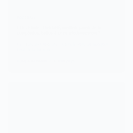
FOOTBALL
LDC/Finale : Dembélé, meilleur joueur de la
compétition, ballon d’or en téléchargement ?
Le Français Ousmane Dembélé suite au bouquet
final de la ligue des…
KOMLA AKPANRI
4 JUIN 2025