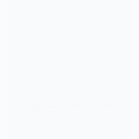
FOOTBALL
LDC : Malgré un grand Courtois, un Real Madrid
plombé par Mbappé
Liverpool a enchaîné une cinquième victoire en
autant de matches de Champions…