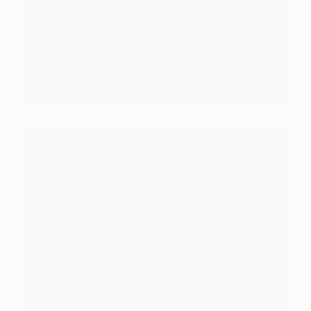
LDC : Réaction de Luka Modric après la défaite du
Real Madrid face à Arsenal
Ce mardi 8 avril 2025 s’est disputé le match aller de
la…
KOMLA AKPANRI
10 AVRIL 2025