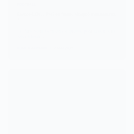
FOOTBALL
Europe/LDC : PSG en finale, Mbappé malchanceux
?
Le Paris Saint Germain est qualifié pour la deuxième
fois en finale…
KOMLA AKPANRI
7 MAI 2025