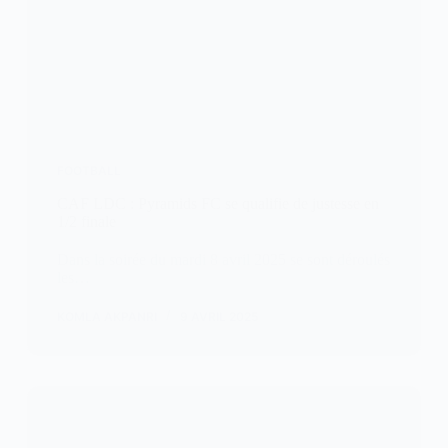
FOOTBALL
CAF LDC : Pyramids FC se qualifie de justesse en
1/2 finale
Dans la soirée du mardi 8 avril 2025 se sont déroulés
les…
KOMLA AKPANRI
9 AVRIL 2025