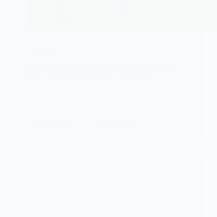
FOOTBALL
LDC/Benfica–Real Madrid : le match interrompu
après des abus racistes contre Vinícius Jr
Le choc de Ligue des champions entre Benfica et le
Real Madrid,…
KOMLA AKPANRI
18 FÉVRIER 2026