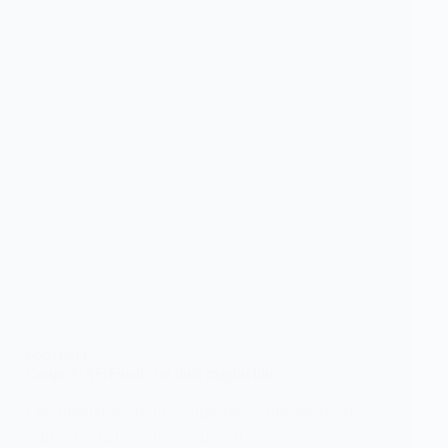
FOOTBALL
Coupe CAF/Finale: un duel maghrébin
Les finalistes de la coupe de confédération
édition 2021 sont connues. Il…