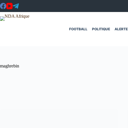
Passer
au
contenu
FOOTBALL
POLITIQUE
ALERTE
maghrebin