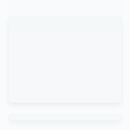
tirelire pour convaincre l’international algérien Riyad
Mahrez de prolonger son contrat avec le
KOMLA AKPANRI
10 JUILLET 2022