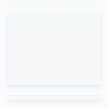
directions régionales de la Côte d’Ivoire, Didier
Drogba envoie les trois (3) meilleurs élèves
KOMLA AKPANRI
6 AVRIL 2022