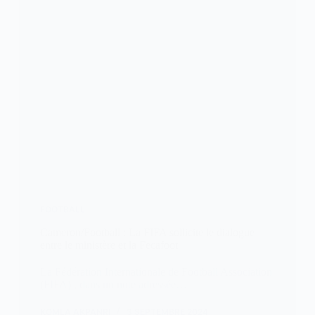
FOOTBALL
Cameron/Football : La FIFA sollicite le dialogue
entre le ministère et la Fecafoot
La Fédération Internationale de Football Association
(FIFA) , dans un note adressée…
KOMLA AKPANRI
3 SEPTEMBRE 2024