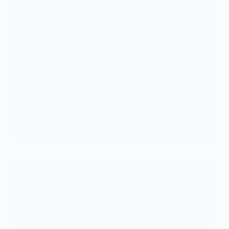
ALERTE
Burkina Faso/ministère de l’action humanitaire : Plus
de trois milliards FCFA détournés
Le procureur du Faso a annoncé, vendredi, le
détournement de plus de…
KOMLA AKPANRI
8 NOVEMBRE 2024