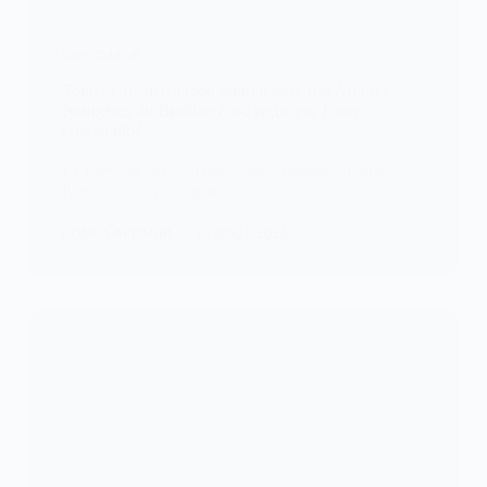
DIPLOMATIE
Togo : Une délégation du ministère des Affaires
étrangères du Burkina Faso reçue par Faure
Gnassingbé
Le Président de la République togolaise , Faure
Essozimna Gnassingbé s’est entretenu…
KOMLA AKPANRI
10 AOÛT 2024