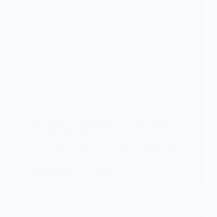
FOOTBALL
Côte d’Ivoire : Le Ministère a officialisé le nom de
trois nouveaux stades
Pour la Coupe Africaine des Nations (CAN 2023),
le Gouvernement ivoirien et…
KOMLA AKPANRI
10 AVRIL 2023