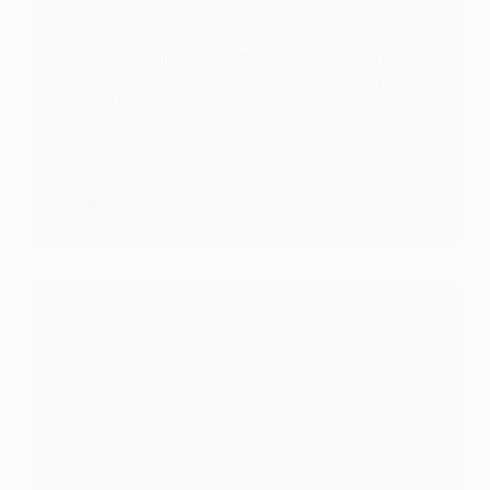
SOCIETE
Ghana : Le ministère des Finances met en garde
contre les lourdes sanctions économiques d’une loi
anti-LGBT+
Le ministère des Finances du Ghana a mis en garde
contre les…
KOMLA AKPANRI
4 MARS 2024