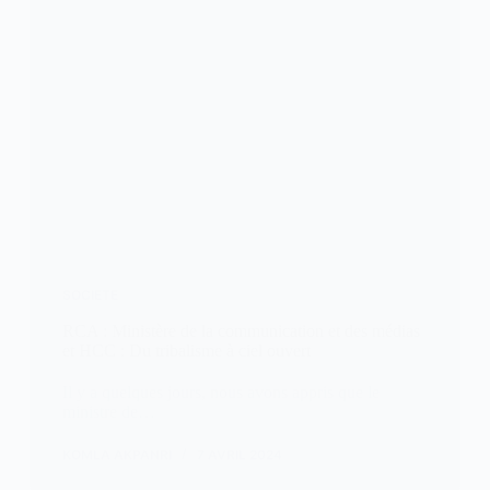
SOCIETE
RCA : Ministère de la communication et des médias
et HCC : Du tribalisme à ciel ouvert
Il y a quelques jours, nous avons appris que le
ministre de…
KOMLA AKPANRI
7 AVRIL 2024