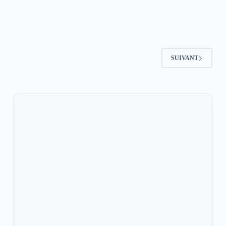
Algérie: Le ministère du Travail viole la Constitution
Les retraités algériens sont privés de leur droit
constitutionnel, par le ministère…
KOMLA AKPANRI
9 AVRIL 2023
SUIVANT