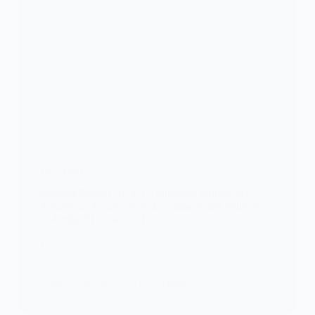
FOOTBALL
Sénégal/Budget 2024: Le ministère soumet aux
députés un document de 42 milliards 408 millions
634 mille 815 francs CFA
Les choses marchent bien sous d’autres cieux. Le
projet de budget 2024…
KOMLA AKPANRI
27 NOVEMBRE 2023