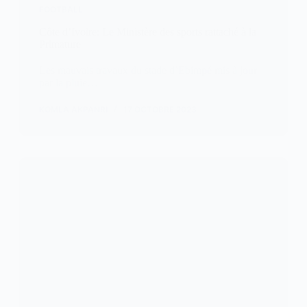
FOOTBALL
Côte d’Ivoire: Le Ministère des sports rattaché à la
Primature
Les mauvais travaux du stade d’Ebimpé mis à jour
par la pluie…
KOMLA AKPANRI
17 OCTOBRE 2023