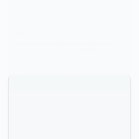
POLITIQUE
Les réserves de la Banque centrale afghane placées
aux États-Unis ne seront pas accessibles aux talibans
Après la prise du pouvoir par les talibans ce lundi,
l’administration Biden…
KOMLA AKPANRI
17 AOÛT 2021