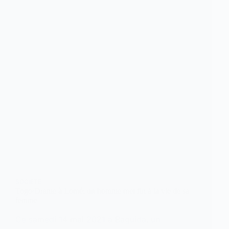
SOCIETE
Togo/Drame à Lomé: un homme met fin à la vie de sa
femme
Ce samedi 14 mai 2021 à Baguida, un