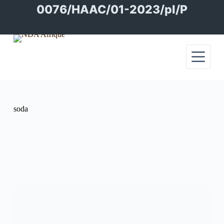
Passer
0076/HAAC/01-2023/pl/P
au
contenu
soda