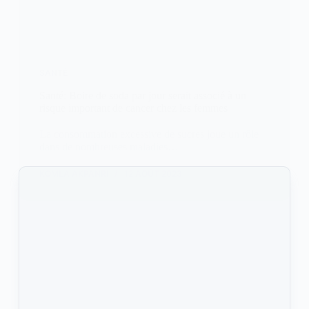
SANTÉ
Santé: Boire de soda par jour serait associé à un
risque important de cancer chez les femmes
La consommation excessive de sucres joue un rôle
dans de nombreuses maladies…
KOMLA AKPANRI
12 AOÛT 2023