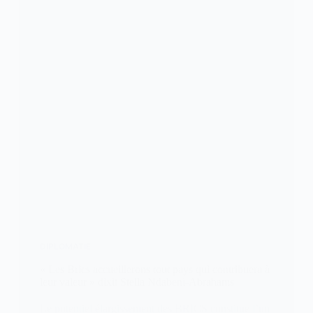
DIPLOMATIE
« Les Brics accueillerons tout pays qui contribuera à
leur valeur » dixit Stella Ndabeni-Abrahams
Le potentiel élargissement des BRICS constitue l’un