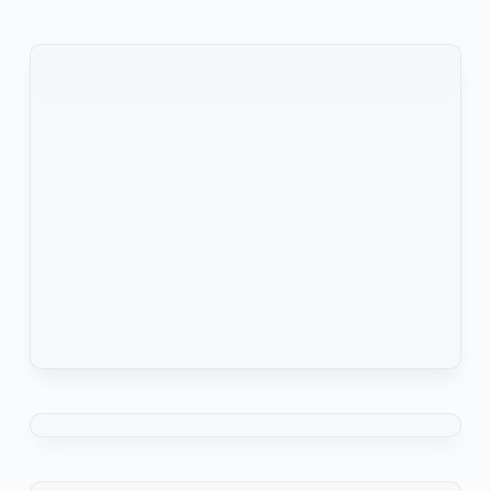
des sujets brûlants du sommet…
KOMLA AKPANRI
23 AOÛT 2023