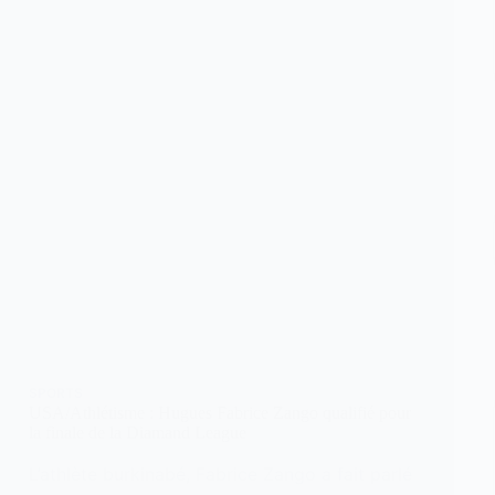
SPORTS
USA/Athlétisme : Hugues Fabrice Zango qualifié pour
la finale de la Diamand League
L’athlète burkinabé, Fabrice Zango a fait parlé