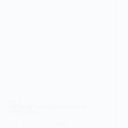
ALERTE
6000 éoliennes allemandes touchées par une
cyberattaque russe
Techniquement, les installations fonctionnent