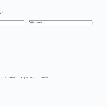
ec
*
Site web
a prochaine fois que je commente.