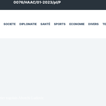
0076/HAAC/01-2023/pl/P
SOCIETE
DIPLOMATIE
SANTÉ
SPORTS
ECONOMIE
DIVERS
T
rtier togolais Abotchi Ludovic