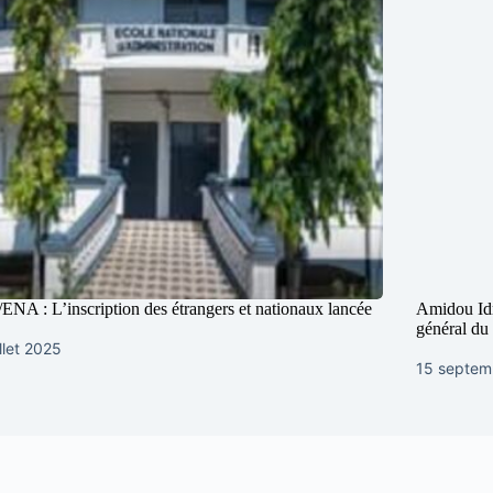
ENA : L’inscription des étrangers et nationaux lancée
Amidou Idr
général d
illet 2025
15 septem