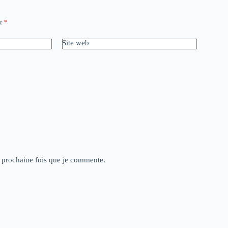
ec
*
Site web
a prochaine fois que je commente.