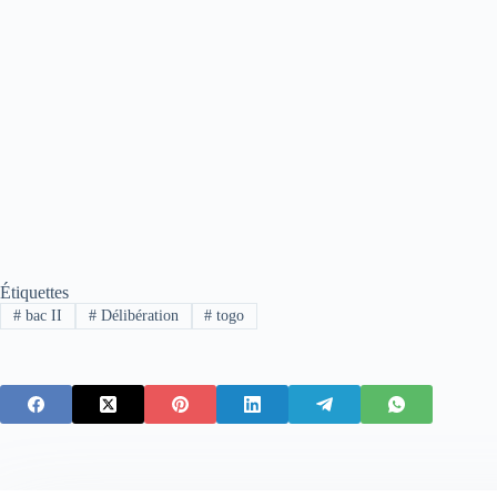
Étiquettes
#
bac II
#
Délibération
#
togo