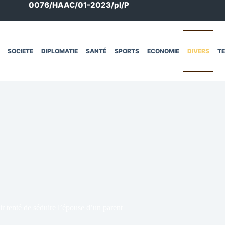
0076/HAAC/01-2023/pl/P
SOCIETE
DIPLOMATIE
SANTÉ
SPORTS
ECONOMIE
DIVERS
T
r tenté de séduire l’épouse d’un parent