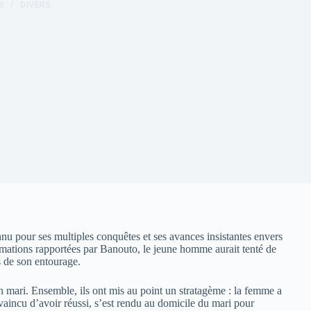
6
DIVERS
connu pour ses multiples conquêtes et ses avances insistantes envers
ormations rapportées par Banouto, le jeune homme aurait tenté de
s de son entourage.
 son mari. Ensemble, ils ont mis au point un stratagème : la femme a
nvaincu d’avoir réussi, s’est rendu au domicile du mari pour