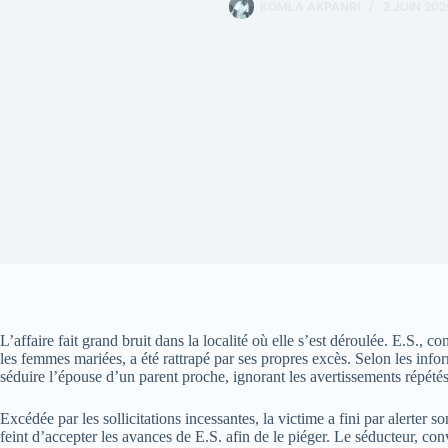
KOMLA AKPANRI
2 JUIN 202
L’affaire fait grand bruit dans la localité où elle s’est déroulée. E.S., 
les femmes mariées, a été rattrapé par ses propres excès. Selon les inf
séduire l’épouse d’un parent proche, ignorant les avertissements répété
Excédée par les sollicitations incessantes, la victime a fini par alerter
feint d’accepter les avances de E.S. afin de le piéger. Le séducteur, co