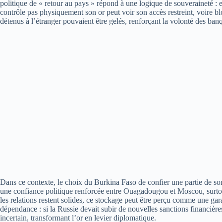
politique de « retour au pays » répond à une logique de souveraineté : e
contrôle pas physiquement son or peut voir son accès restreint, voire b
détenus à l’étranger pouvaient être gelés, renforçant la volonté des banq
Dans ce contexte, le choix du Burkina Faso de confier une partie de son 
une confiance politique renforcée entre Ouagadougou et Moscou, surtou
les relations restent solides, ce stockage peut être perçu comme une gara
dépendance : si la Russie devait subir de nouvelles sanctions financière
incertain, transformant l’or en levier diplomatique.