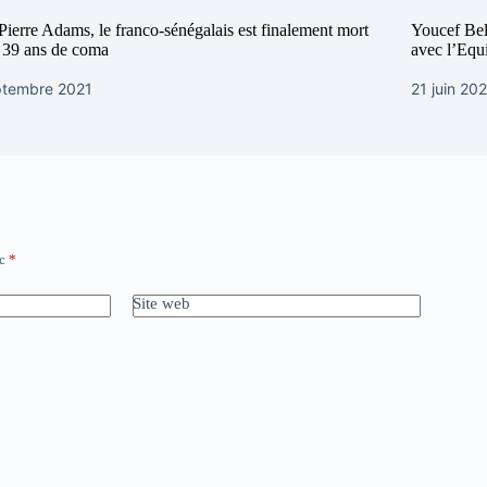
Pierre Adams, le franco-sénégalais est finalement mort
Youcef Bel
 39 ans de coma
avec l’Equ
ptembre 2021
21 juin 20
ec
*
Site web