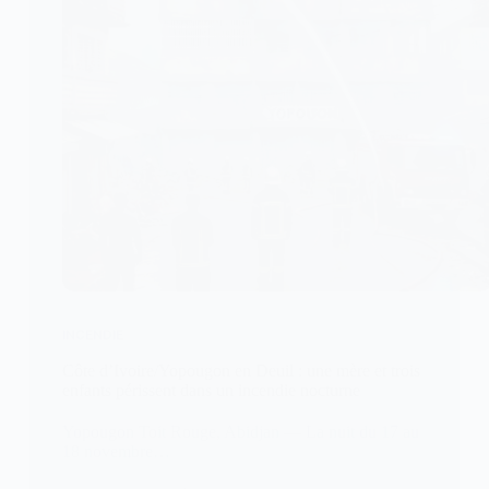
INCENDIE
Côte d’Ivoire/Yopougon en Deuil : une mère et trois
enfants périssent dans un incendie nocturne
Yopougon Toit Rouge, Abidjan — La nuit du 17 au
18 novembre…