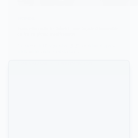
INCENDIE
France/Incendie à Châtelet : une façade d’immeuble
en feu en pleine manifestation
Ce mercredi 10 septembre 2025, en début d’après-
midi, un incendie s’est déclaré…
KOMLA AKPANRI
12 SEPTEMBRE 2025