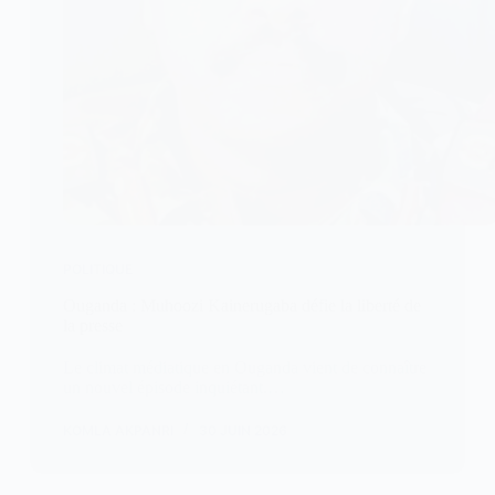
POLITIQUE
Ouganda : Muhoozi Kainerugaba défie la liberté de
la presse
Le climat médiatique en Ouganda vient de connaître
un nouvel épisode inquiétant.…
KOMLA AKPANRI
30 JUIN 2026