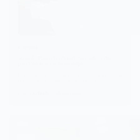
POLITIQUE
Sénégal : Dissolution du parlement, entre audace
présidentielle et test démocratique
La dissolution de l’Assemblée nationale par Bassirou
Diomaye Faye est juridiquement possible…
KOMLA AKPANRI
25 JUIN 2026