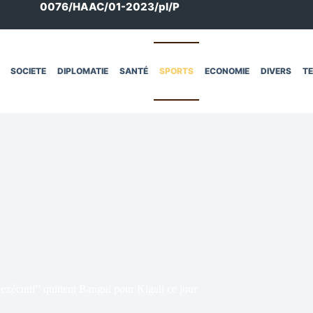
0076/HAAC/01-2023/pl/P
SOCIETE
DIPLOMATIE
SANTÉ
SPORTS
ECONOMIE
DIVERS
T
xécutif” quittent Bangui pour Kigali ce jour