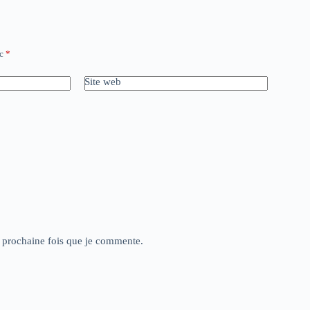
ec
*
Site web
a prochaine fois que je commente.