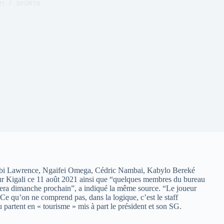
21
SPORTS
bi Lawrence, Ngaifei Omega, Cédric Nambai, Kabylo Bereké
ur Kigali ce 11 août 2021 ainsi que “quelques membres du bureau
ttera dimanche prochain”, a indiqué la même source. “Le joueur
Ce qu’on ne comprend pas, dans la logique, c’est le staff
artent en « tourisme » mis à part le président et son SG.