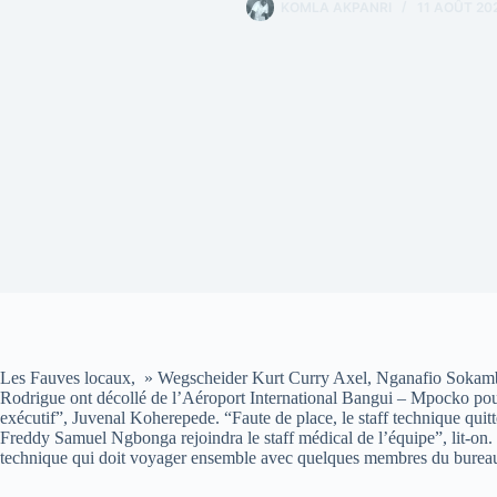
KOMLA AKPANRI
11 AOÛT 20
Les Fauves locaux, » Wegscheider Kurt Curry Axel, Nganafio Sokam
Rodrigue ont décollé de l’Aéroport International Bangui – Mpocko po
exécutif”, Juvenal Koherepede. “Faute de place, le staff technique qui
Freddy Samuel Ngbonga rejoindra le staff médical de l’équipe”, lit-on. 
technique qui doit voyager ensemble avec quelques membres du bureau p