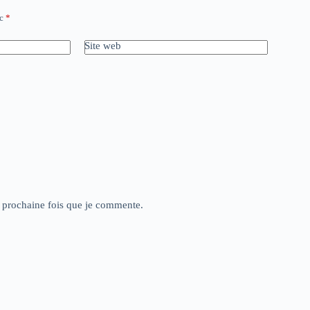
ec
*
Site web
a prochaine fois que je commente.