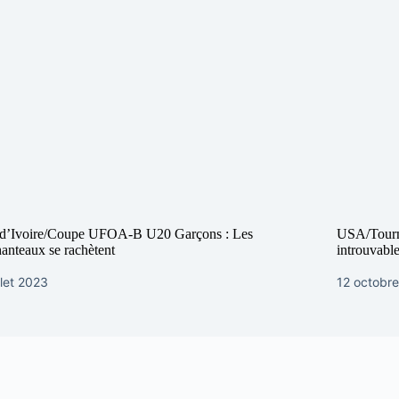
 d’Ivoire/Coupe UFOA-B U20 Garçons : Les
USA/Tourn
anteaux se rachètent
introuvabl
illet 2023
12 octobr