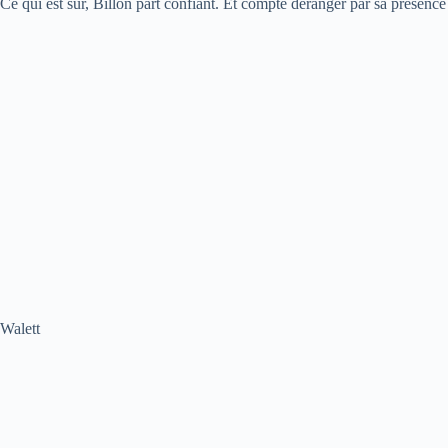
Ce qui est sûr, Billon part confiant. Et compte déranger par sa présence 
Walett