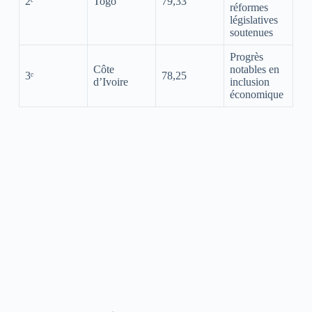
2ᵉ
Togo
79,33
réformes
législatives
soutenues
Progrès
Côte
notables en
3ᵉ
78,25
d’Ivoire
inclusion
économique