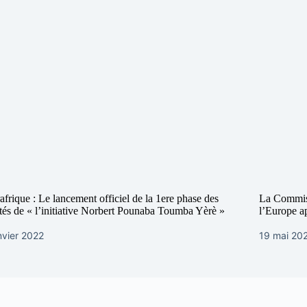
afrique : Le lancement officiel de la 1ere phase des
La Commiss
ités de « l’initiative Norbert Pounaba Toumba Yèrè »
l’Europe a
nvier 2022
19 mai 20