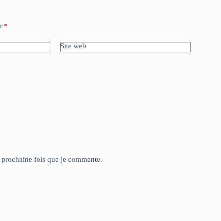
ec
*
Site web
a prochaine fois que je commente.