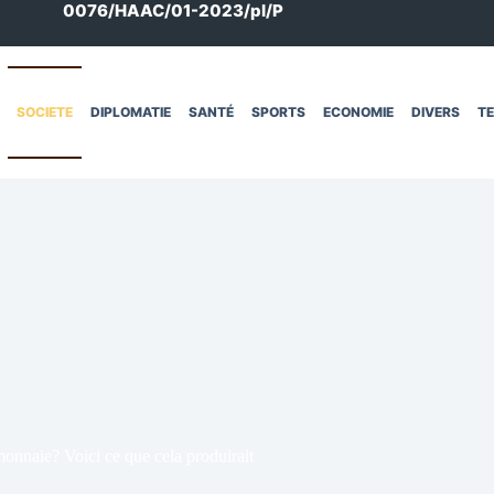
0076/HAAC/01-2023/pl/P
SOCIETE
DIPLOMATIE
SANTÉ
SPORTS
ECONOMIE
DIVERS
T
monnaie? Voici ce que cela produirait