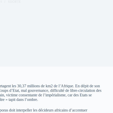
21
SOCIETE
partagent les 30,37 millions de km2 de l’Afrique. En dépit de son
Coups d’Etat, mal gouvernance, difficulté de libre-circulation des
ain, victime consentante de l’impérialisme, car des Etats se
ître » tapit dans l’ombre.
oras doit interpeller les décideurs africains d’accentuer