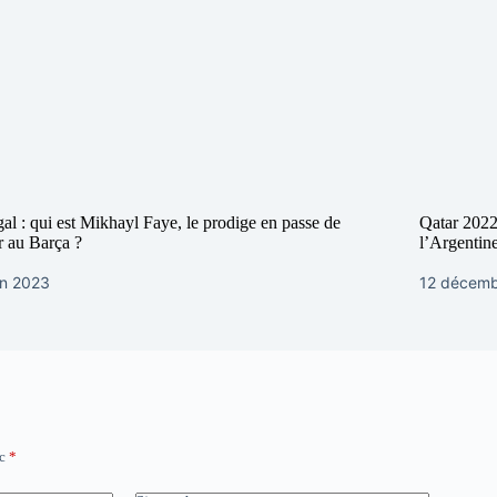
al : qui est Mikhayl Faye, le prodige en passe de
Qatar 2022
r au Barça ?
l’Argentin
in 2023
12 décemb
ec
*