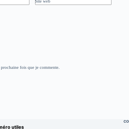
Site web
a prochaine fois que je commente.
CO
éro utiles