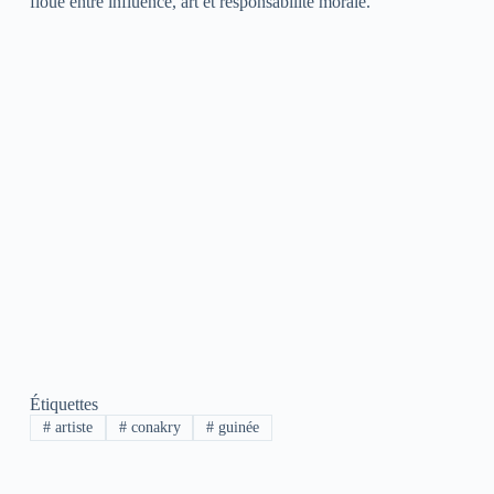
floue entre influence, art et responsabilité morale.
Étiquettes
#
artiste
#
conakry
#
guinée