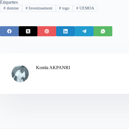
Étiquettes
#
domine
#
Investissement
#
togo
#
UEMOA
Komla AKPANRI