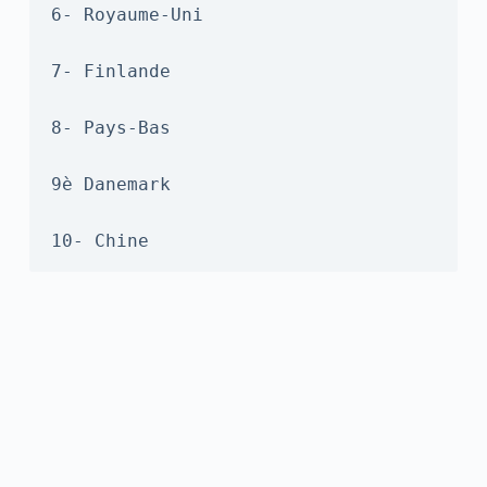
6- Royaume-Uni

7- Finlande

8- Pays-Bas

9è Danemark

10- Chine