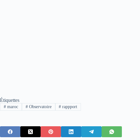
Étiquettes
#
maroc
#
Observatoire
#
rappport