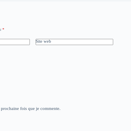
ec
*
Site web
a prochaine fois que je commente.