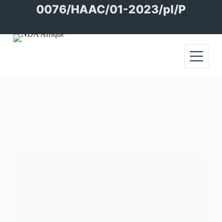
Passer
0076/HAAC/01-2023/pl/P
au
contenu