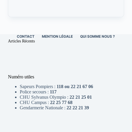
CONTACT
MENTION LÉGALE
QUI SOMME NOUS ?
Articles Récents
Numéro utiles
Sapeurs Pompiers :
118 ou 22 21 67 06
Police secours :
117
CHU Sylvanus Olympio :
22 21 25 01
CHU Campus :
22 25 77 68
Gendarmerie Nationale :
22 22 21 39