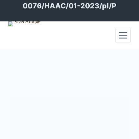
Passer
0076/HAAC/01-2023/pl/P
au
contenu