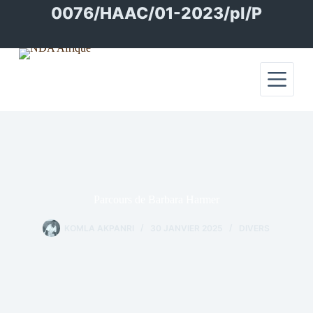
Passer
0076/HAAC/01-2023/pl/P
au
contenu
Parcours de Barbara Harmer
KOMLA AKPANRI
30 JANVIER 2025
DIVERS