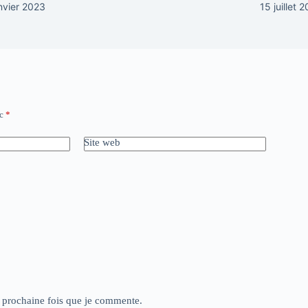
nvier 2023
15 juillet 
ec
*
Site web
a prochaine fois que je commente.