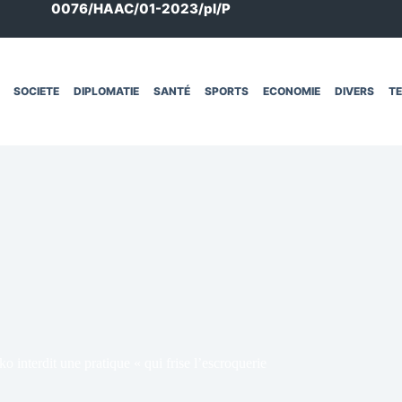
0076/HAAC/01-2023/pl/P
SOCIETE
DIPLOMATIE
SANTÉ
SPORTS
ECONOMIE
DIVERS
T
oko interdit une pratique « qui frise l’escroquerie