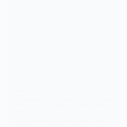
DIPLOMATIE
l’ambassadeur algérien à Paris reprend ses fonctions
trois mois après la crise diplomatique entre les deux
pays
L’ambassadeur d’Algérie à Paris, Mohamed Antar
Daoud, reprend ses fonctions dans la…