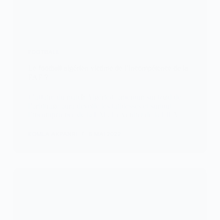
FOOTBALL
Le football algérien victime de l’incompétence de la
FAF？
L’affaire du match Algérie-Cameroun sur fond de
l’arbitrage aura dévoilé les faiblesses et surtout
l’incompétence de la FAF. Le verdict de la FIFA
KOMLA AKPANRI
8 MAI 2022