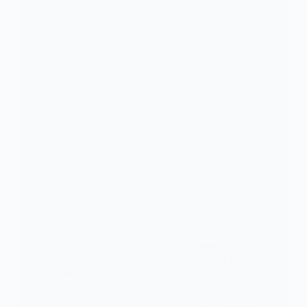
FOOTBALL
Affaire Algérie-Cameroun: voici une lettre d’un
supporter algérien à Samuel Eto’o suite à sa plainte
adressée à la FIFA
Les algériens ne digèrent toujours pas leur