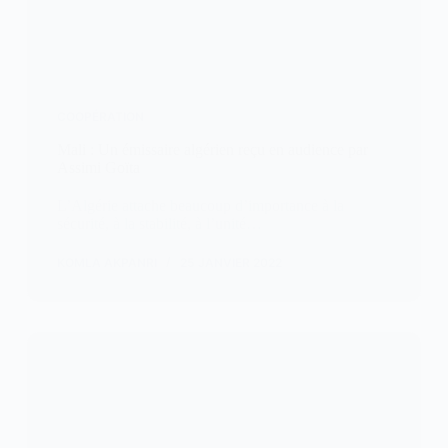
COOPÉRATION
Mali : Un émissaire algérien reçu en audience par
Assimi Goïta
L’Algérie attache beaucoup d’importance à la
sécurité, à la stabilité, à l’unité…
KOMLA AKPANRI
25 JANVIER 2022