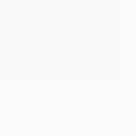
POLITIQUE
Centrafrique: Les FACA et leurs alliés Russes ont libéré
la ville de Kouango
La ville de Kouango, dans la préfecture de la
Ouaka, située à…
KOMLA AKPANRI
6 DÉCEMBRE 2021