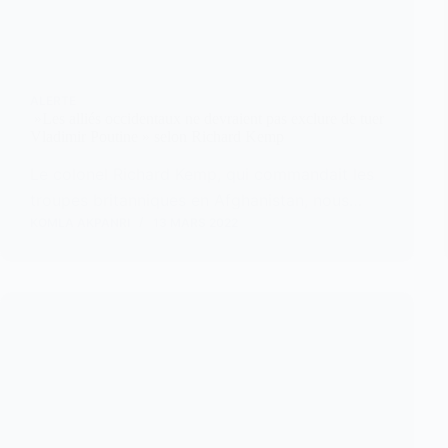
ALERTE
»Les alliés occidentaux ne devraient pas exclure de tuer
Vladimir Poutine » selon Richard Kemp
Le colonel Richard Kemp, qui commandait les
troupes britanniques en Afghanistan, nous…
KOMLA AKPANRI
13 MARS 2022