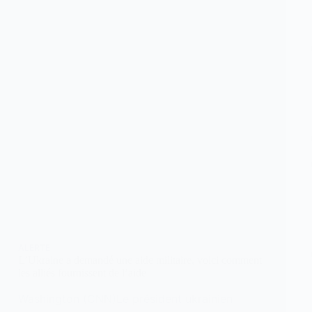
ALERTE
L’Ukraine a demandé une aide militaire, voici comment
les alliés fournissent de l’aide
Washington (CNN)Le président ukrainien