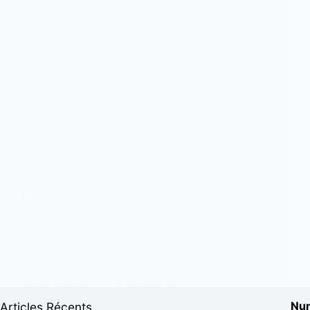
DIPLOMATIE
Lavrov estime que la déstabilisation des alliés de la
Russie en Asie centrale à cause de Kaboul est
inacceptable
La tâche principale de Moscou est d’empêcher
la déstabilisation des alliés d’Asie…
KOMLA AKPANRI
3 NOVEMBRE 2021
Num
Articles Récents