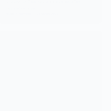
Volodymyr Zelensky a imploré les alliés
occidentaux de…
KOMLA AKPANRI
23 MARS 2022