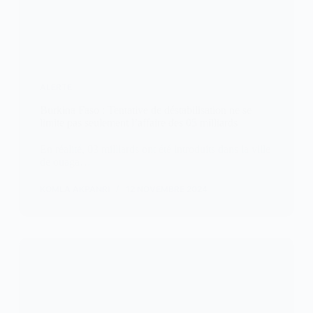
ALERTE
Burkina Faso : Tentative de déstabilisation ne se
limite pas seulement l’affaire des 05 milliards
En réalité, 03 milliards ont été introduits dans la ville
de ouaga…
KOMLA AKPANRI
12 NOVEMBRE 2024