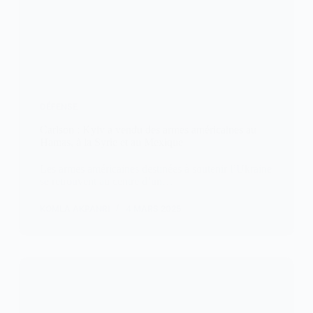
DÉFENSE
Carlson : Kyiv a vendu des armes américaines au
Hamas, à la Syrie et au Mexique
Les armes américaines destinées à soutenir l’Ukraine
se retrouvent au centre d’un…
KOMLA AKPANRI
4 MARS 2025