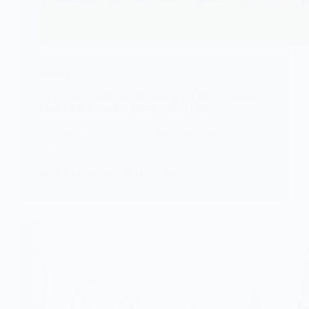
ALERTE
La Suisse bloque ses exportations d’armes vers les
États-Unis en pleine guerre contre l’Iran
La Suisse vient de frapper un grand coup
diplomatique : Berne a…
KOMLA AKPANRI
21 MARS 2026