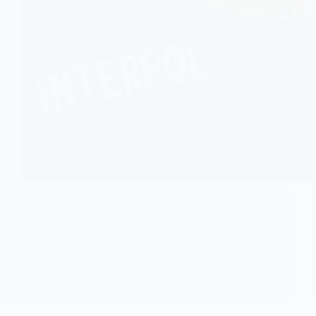
ALERTE
Togo : dix cybercriminels arrêtés à Lomé lors d’une
opération internationale d’INTERPOL
Dix individus impliqués dans des activités de
cybercriminalité ont été arrêtés à…
KOMLA AKPANRI
2 AVRIL 2026