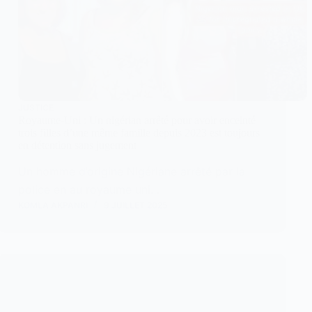
JUSTICE
Royaume-Uni : Un nigérian arrêté pour avoir enceinté
trois filles d’une même famille depuis 2023 est toujours
en détention sans jugement
Un homme d’origine Nigériane arrêté par la
police en au royaume uni…
KOMLA AKPANRI
9 JUILLET 2025