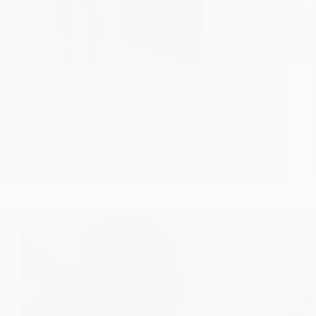
ALERTE
Nigeria : l’ex-ministre de l’Énergie Saleh Mamman
arrêté après sa condamnation à 75 ans de prison
L’ancien ministre nigérian de l’Énergie, Saleh
Mamman, a été arrêté mardi dans…
KOMLA AKPANRI
20 MAI 2026